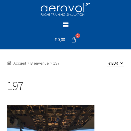
€
0,00
Accueil
Bienvenue
197
197