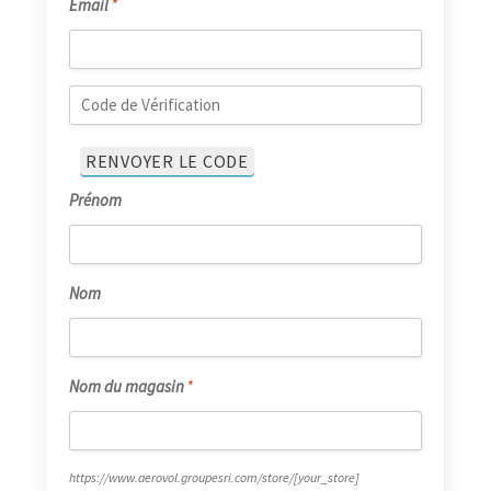
Email
*
Prénom
Nom
Nom du magasin
*
https://www.aerovol.groupesri.com/store/
[your_store]