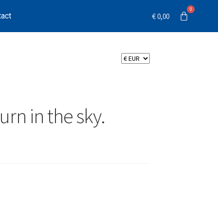
tact
€
0,00
rn in the sky.