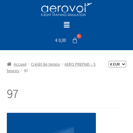
€
0,00
Accueil
Crédit de temps
AERO PREPAID – 5
heures
97
97